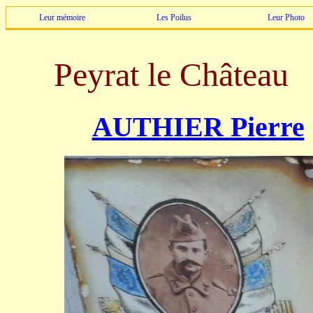
Leur mémoire
Les Poilus
Leur Photo
Peyrat le Château
AUTHIER Pierre