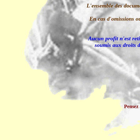
L'ensemble des documen
En cas d'omissions ou
Aucun profit n'est reti
soumis aux droits d
Pensez 