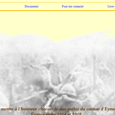
Documents
Pour me contacter
Livre 
e mettre à l'honneur chacun de nos poilus du canton d'Eymo
France entre 1914 et 1918.