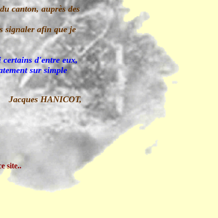
 du canton, auprès des
 signaler afin que je
i certains d'entre eux,
iatement sur simple
Jacques HANICOT,
 site..