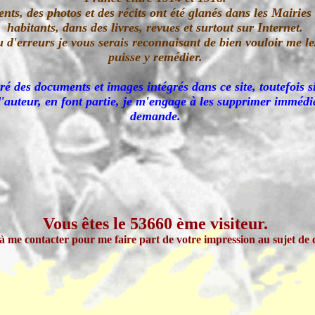
ts, des photos et des récits ont été glanés dans les Mairies
habitants, dans des livres, revues et surtout sur Internet.
 d'erreurs je vous serais reconnaisant de bien vouloir me les
puisse y remédier.
ré des documents et images intégrés dans ce site, toutefois s
'auteur, en font partie, je m'engage à les supprimer imméd
demande.
Vous êtes le 53660 ème visiteur.
à me contacter pour me faire part de votre impression au sujet de ce