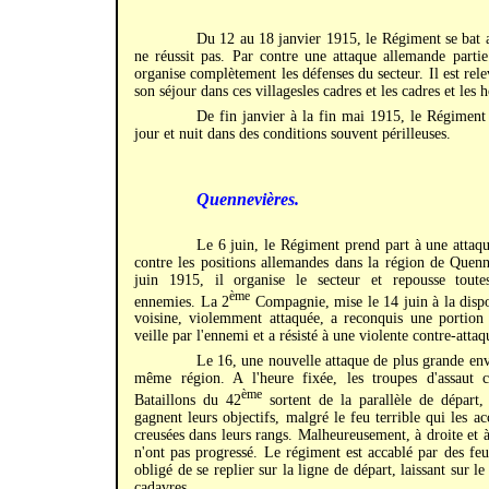
Du 12 au 18 janvier 1915, le Régiment se bat a
ne réussit pas. Par contre une attaque allemande parti
organise complètement les défenses du secteur. Il est rel
son séjour dans ces villagesles cadres et les cadres et le
De fin janvier à la fin mai 1915, le Régiment 
jour et nuit dans des conditions souvent périlleuses.
Quennevières.
Le 6 juin, le Régiment prend part à une attaqu
contre les positions allemandes dans la région de Quen
juin 1915, il organise le secteur et repousse toutes
ème
ennemies. La 2
Compagnie, mise le 14 juin à la dispo
voisine, violemment attaquée, a reconquis une portion 
veille par l'ennemi et a résisté à une violente contre-attaq
Le 16, une nouvelle attaque de plus grande env
même région. A l'heure fixée, les troupes d'assaut c
ème
Bataillons du 42
sortent de la parallèle de départ, 
gagnent leurs objectifs, malgré le feu terrible qui les ac
creusées dans leurs rangs. Malheureusement, à droite et à
n'ont pas progressé. Le régiment est accablé par des feu
obligé de se replier sur la ligne de départ, laissant sur 
cadavres.