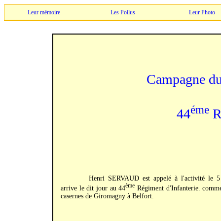
Leur mémoire
Les Poilus
Leur Photo
Campagne du
éme
44
Ré
Henri SERVAUD est appelé à l'activité le 5
ème
arrive le dit jour au 44
Régiment d'Infanterie. comm
casernes de Giromagny à Belfort.