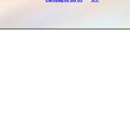
Campagne du 63
R.I.