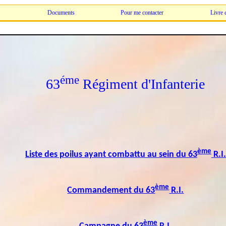
Documents
Pour me contacter
Livre 
éme
63
Régiment d'Infanterie
ème
Liste des poilus ayant combattu au sein du 63
R.I.
ème
Commandement du 63
R.I.
ème